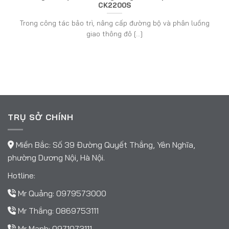
CK2200S
Trong công tác bảo trì, nâng cấp đường bộ và phân luồng
giao thông đô [...]
TRỤ SỞ CHÍNH
Miền Bắc: Số 39 Đường Quyết Thắng, Yên Nghĩa,
phường Dương Nội, Hà Nội.
Hotline:
Mr Quảng:
0979573000
Mr Thắng:
0869753111
Mr Mạnh:
0971073111