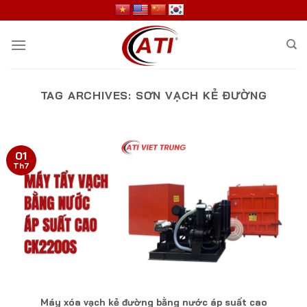
Skip
to
content
TAG ARCHIVES:
SƠN VẠCH KẺ ĐƯỜNG
01
Th7
Máy xóa vạch kẻ đường bằng nước áp suất cao