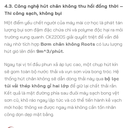
4.3. Công nghệ hút chân không thu hồi đồng thời –
Thi công sạch, không bụi
Một điểm yếu chết người của máy mài cơ học là phát tán
lượng bụi sơn đậm đặc chứa chì và polyme độc hại ra môi
trường xung quanh. CK2200S giải quyết triệt để vấn đề
này nhờ tích hợp
Bơm chân không Roots
có lưu lượng
hút gió lên đến
9m^3/phút.
Ngay tại vị trí đầu phun xả áp lực cao, một chụp hút kín
sẽ gom toàn bộ nước thải và vụn sơn vừa bong tróc. Hệ
thống hút chân không sẽ dẫn dòng thải này qua
b
ộ lọc
túi vải thép không gỉ hai lớp
để giữ lại chất thải rắn.
Kết quả là mặt đường phía sau đuôi máy sạch bong vệt
sơn cũ, khô ráo ngay lập tức và có thể tiến hành kẻ vạch
mới hoặc thông xe được ngay mà không cần tốn nhân
công dọn dẹp mặt bằng.