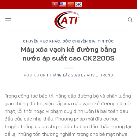
Skip
to
content
CHUYÊN MỤC KHÁC
,
GÓC CHUYÊN GIA
,
TIN TỨC
Máy xóa vạch kẻ đường bằng
nước áp suất cao CK2200S
POSTED ON
1 THÁNG BẢY, 2026
BY
ATIVIETTRUNG
Trong công tác bảo trì, nâng cấp đường bộ và phân luồng
giao thông đô thị, việc tẩy xóa các vạch kẻ đường cũ mờ
nhạt, lỗi thời hoặc vi phạm quy định luôn là bài toán đau
đầu của các nhà thầu. Phương pháp mài đĩa cơ học
truyền thống dù có chi phí đầu tư ban đầu thấp nhưng lại
để lại những tổn thương nghiêm trọng cho bề mặt nhựa