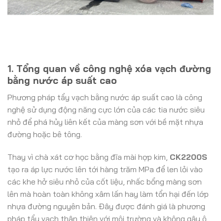
1. Tổng quan về công nghệ xóa vạch đường
bằng nước áp suất cao
Phương pháp tẩy vạch bằng nước áp suất cao là công
nghệ sử dụng động năng cực lớn của các tia nước siêu
nhỏ để phá hủy liên kết của màng sơn với bề mặt nhựa
đường hoặc bê tông.
Thay vì chà xát cơ học bằng đĩa mài hợp kim,
CK2200S
tạo ra áp lực nước lên tới hàng trăm MPa để len lỏi vào
các khe hở siêu nhỏ của cốt liệu, nhấc bổng màng sơn
lên mà hoàn toàn không xâm lấn hay làm tổn hại đến lớp
nhựa đường nguyên bản. Đây được đánh giá là phương
pháp tẩy vạch thân thiện với môi trường và không gây ô