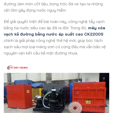
đường: làm mòn cốt liệu, bong tróc đá và tạo ra những
vệt lõm gây đọng nước nguy hiểm.
Để giải quyết triệt để bài toán này, công nghệ tẩy vạch
bằng tia nước siêu cao áp đã ra đời. Trong đó,
máy xóa
vạch kẻ đường bằng nước áp suất cao CK2200S
chính là giải pháp công nghệ thế hệ mới, giúp bóc tách
sạch sâu mọi loại màng sơn cũ cứng đầu mà vẫn bảo vệ
nguyên vẹn kết cấu bề mặt đường nhựa.