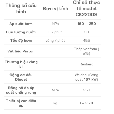
Chỉ số thực
Thông số cấu
Đơn vị tính
tế model
hình
CK2200S
Áp suất bơm
MPa
160 – 250
Lưu lượng nước
L / phút
30
Tốc độ bơm
vòng / phút
485
Thép vonfram (
Vật liệu Piston
ɸ18)
Thương hiệu vòng
Renberg
bi
Động cơ dầu
Weichai (Công
Diesel
suất
167 kW
)
Đồng hồ đo áp
MPa
250
suất chống rung
Thiết bị van điều
kg
0 – 2500
áp