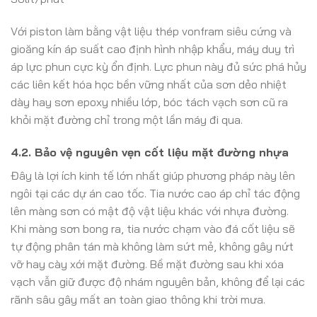
Với piston làm bằng vật liệu thép vonfram siêu cứng và
gioăng kín áp suất cao định hình nhập khẩu, máy duy trì
áp lực phun cực kỳ ổn định. Lực phun này đủ sức phá hủy
các liên kết hóa học bền vững nhất của sơn dẻo nhiệt
dày hay sơn epoxy nhiều lớp, bóc tách vạch sơn cũ ra
khỏi mặt đường chỉ trong một lần máy đi qua.
4.2. Bảo vệ nguyên vẹn cốt liệu mặt đường nhựa
Đây là lợi ích kinh tế lớn nhất giúp phương pháp này lên
ngôi tại các dự án cao tốc. Tia nước cao áp chỉ tác động
lên màng sơn có mật độ vật liệu khác với nhựa đường.
Khi màng sơn bong ra, tia nước chạm vào đá cốt liệu sẽ
tự động phân tán mà không làm sứt mẻ, không gây nứt
vỡ hay cày xới mặt đường. Bề mặt đường sau khi xóa
vạch vẫn giữ được độ nhám nguyên bản, không để lại các
rãnh sâu gây mất an toàn giao thông khi trời mưa.