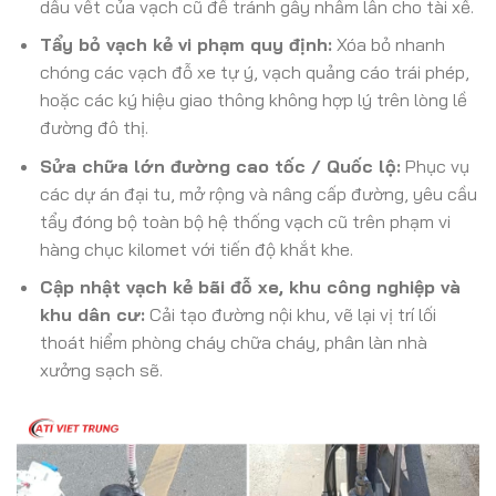
dấu vết của vạch cũ để tránh gây nhầm lẫn cho tài xế.
Tẩy bỏ vạch kẻ vi phạm quy định:
Xóa bỏ nhanh
chóng các vạch đỗ xe tự ý, vạch quảng cáo trái phép,
hoặc các ký hiệu giao thông không hợp lý trên lòng lề
đường đô thị.
Sửa chữa lớn đường cao tốc / Quốc lộ:
Phục vụ
các dự án đại tu, mở rộng và nâng cấp đường, yêu cầu
tẩy đóng bộ toàn bộ hệ thống vạch cũ trên phạm vi
hàng chục kilomet với tiến độ khắt khe.
Cập nhật vạch kẻ bãi đỗ xe, khu công nghiệp và
khu dân cư:
Cải tạo đường nội khu, vẽ lại vị trí lối
thoát hiểm phòng cháy chữa cháy, phân làn nhà
xưởng sạch sẽ.