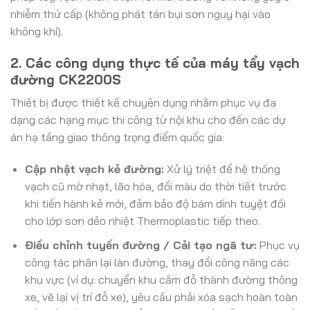
nhiễm thứ cấp (không phát tán bụi sơn nguy hại vào
không khí).
2. Các công dụng thực tế của máy tẩy vạch
đường CK2200S
Thiết bị được thiết kế chuyên dụng nhằm phục vụ đa
dạng các hạng mục thi công từ nội khu cho đến các dự
án hạ tầng giao thông trọng điểm quốc gia:
Cập nhật vạch kẻ đường:
Xử lý triệt để hệ thống
vạch cũ mờ nhạt, lão hóa, đổi màu do thời tiết trước
khi tiến hành kẻ mới, đảm bảo độ bám dính tuyệt đối
cho lớp sơn dẻo nhiệt Thermoplastic tiếp theo.
Điều chỉnh tuyến đường / Cải tạo ngã tư:
Phục vụ
công tác phân lại làn đường, thay đổi công năng các
khu vực (ví dụ: chuyển khu cắm đỗ thành đường thông
xe, vẽ lại vị trí đỗ xe), yêu cầu phải xóa sạch hoàn toàn