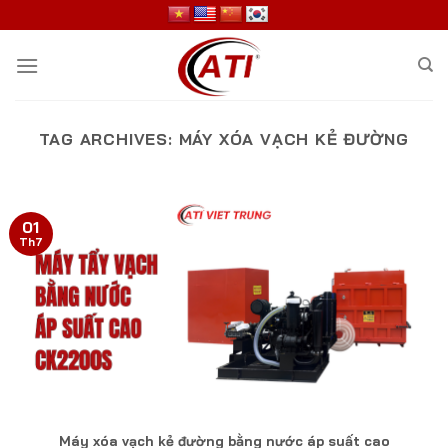
Skip
to
content
TAG ARCHIVES:
MÁY XÓA VẠCH KẺ ĐƯỜNG
01
Th7
Máy xóa vạch kẻ đường bằng nước áp suất cao