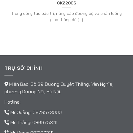
CK2200S
Trong công tác bảo trì, nâng cấp đường bộ và phân luồng
giao thông đô [...]
TRỤ SỞ CHÍNH
Miền Bắc: Số 39 Đường Quyết Thắng, Yên Nghĩa,
phường Dương Nội, Hà Nội.
Hotline:
Mr Quảng:
0979573000
Mr Thắng:
0869753111
Mr Mạnh:
0971073111