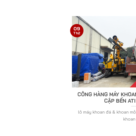
09
Th2
CÔNG HÀNG MÁY KHOAN
CẬP BẾN ATI
lô máy khoan đá & khoan mỏ
khoan đ