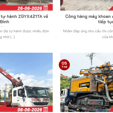
 tự hành ZGYX421TA về
Công hàng máy khoan đ
Bình
tiếp tụ
n đá tự hành được nhiều đơn
Nhằm đáp ứng nhu cầu thi côn
g nhờ [...]
của khá
05
Th6