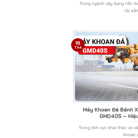
Trong ngành xây dựng nền mó
tài sản 
16
Th4
Máy Khoan Đá Bánh X
GMD40S – Hiệu
Trong lĩnh vực khai thác và xâ
khoan ch