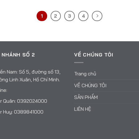
1
2
3
4
 NHÁNH SỐ 2
VỀ CHÚNG TÔI
ền Nam: Số 5, đường số 13,
Trang chủ
ng Linh Xuân, Hồ Chí Minh.
VỀ CHÚNG TÔI
ine:
SẢN PHẨM
r Quân:
0392024000
LIÊN HỆ
r Huy:
0389841000