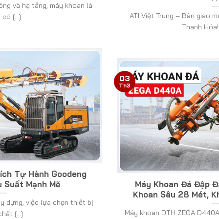
ng và hạ tầng, máy khoan là
ATI Việt Trung – Bàn giao
có [...]
Thanh Hóa! A
03
Th3
ích Tự Hành Goodeng
 Suất Mạnh Mẽ
Máy Khoan Đá Đập 
Khoan Sâu 28 Mét, K
y dựng, việc lựa chọn thiết bị
Máy khoan DTH ZEGA D440A 
ất [...]