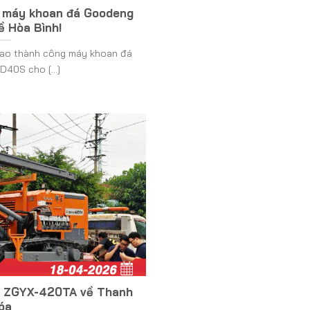
ao máy khoan đá Goodeng
 Hòa Bình!
 giao thành công máy khoan đá
40S cho [...]
á ZGYX-420TA về Thanh
óa