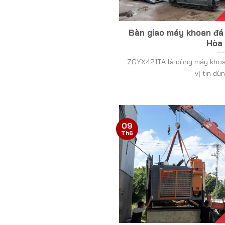
Bàn giao máy khoan đá
Hòa 
ZGYX421TA là dòng máy khoa
vị tin dùn
09
Th6