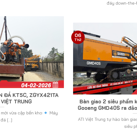
đáy down-the-h
06
Th2
 ĐÁ KT5C, ZGYX421TA
 VIỆT TRUNG
Bàn giao 2 siêu phẩm
Gooeng GMD40S ra đảo 
 mới vừa cập bến kho:
Máy
ATI Việt Trung tự hào bàn gi
á [...]
siêu ph