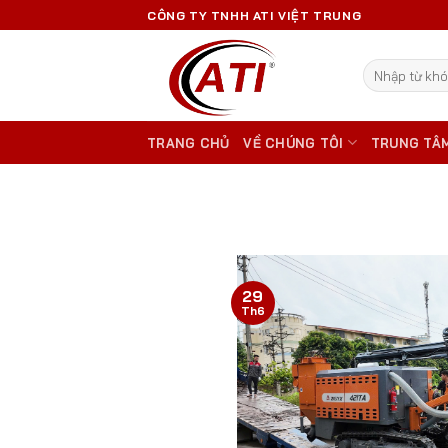
Skip
CÔNG TY TNHH ATI VIỆT TRUNG
to
content
Tìm
kiếm:
TRANG CHỦ
VỀ CHÚNG TÔI
TRUNG TÂ
29
Th6