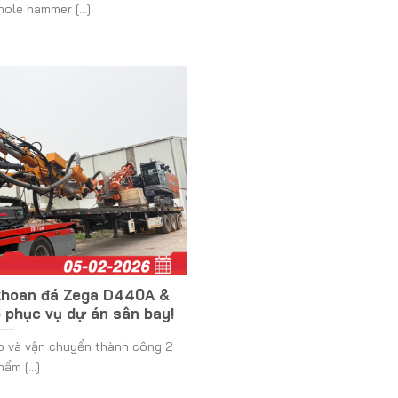
ole hammer [...]
 khoan đá Zega D440A &
phục vụ dự án sân bay!
ao và vận chuyển thành công 2
ẩm [...]