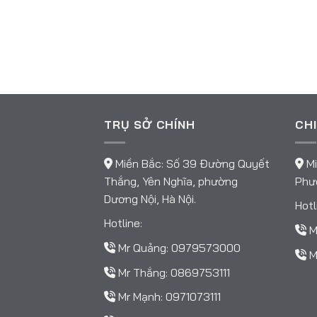
TRỤ SỞ CHÍNH
CHI
Miền Bắc: Số 39 Đường Quyết
Mi
Thắng, Yên Nghĩa, phường
Phườ
Dương Nội, Hà Nội.
Hotl
Hotline:
M
Mr Quảng:
0979573000
M
Mr Thắng:
0869753111
Mr Mạnh:
0971073111