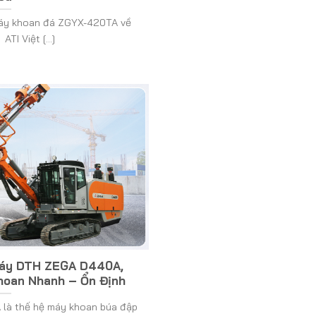
 máy khoan đá ZGYX-420TA về
TI Việt [...]
Đáy DTH ZEGA D440A,
hoan Nhanh – Ổn Định
là thế hệ máy khoan búa đập