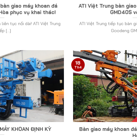
c bàn giao máy khoan đá
ATI Việt Trung bàn gi
òa phục vụ khai thác!
GMD40S về
iên tục nối dài! ATI Việt Trung
ATI Việt Trung tiếp tục bàn
p [...]
Goodeng GMD
18
Th4
 MÁY KHOAN ĐỊNH KỲ
Bàn giao máy khoan đ
H