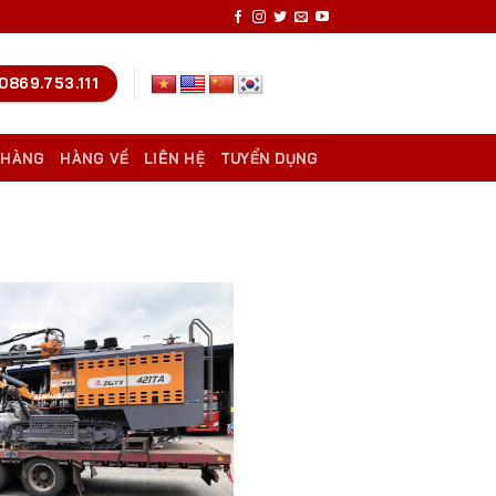
0869.753.111
 HÀNG
HÀNG VỀ
LIÊN HỆ
TUYỂN DỤNG