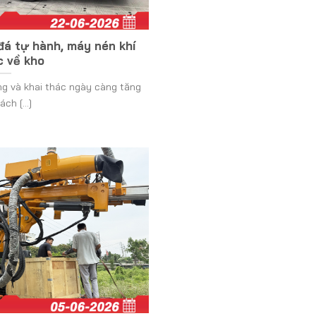
á tự hành, máy nén khí
c về kho
g và khai thác ngày càng tăng
ch [...]