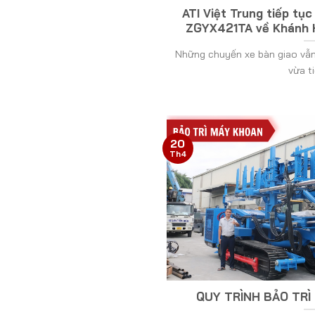
ATI Việt Trung tiếp tụ
ZGYX421TA về Khánh H
Những chuyến xe bàn giao vẫn l
vừa tiế
20
Th4
QUY TRÌNH BẢO TRÌ