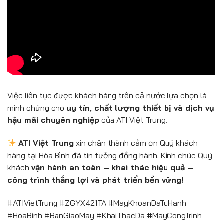
Việc liên tục được khách hàng trên cả nước lựa chọn là
minh chứng cho
uy tín, chất lượng thiết bị và dịch vụ
hậu mãi chuyên nghiệp
của ATI Việt Trung.
ATI Việt Trung
xin chân thành cảm ơn Quý khách
hàng tại Hòa Bình đã tin tưởng đồng hành. Kính chúc Quý
khách
vận hành an toàn – khai thác hiệu quả –
công trình thắng lợi và phát triển bền vững!
#ATIVietTrung #ZGYX421TA #MayKhoanDaTuHanh
#HoaBinh #BanGiaoMay #KhaiThacDa #MayCongTrinh