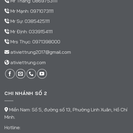
Mr Thắng:
0869753111
Mr Mạnh:
0971073111
Mr Sự:
0385425111
Mr Định:
0339154111
Mrs Thục:
0971398000
ativiettrung2017@gmail.com
ativiettrung.com
CHI NHÁNH SỐ 2
Miền Nam: Số 5, đường số 13, Phường Linh Xuân, Hồ Chí
Minh.
Hotline: