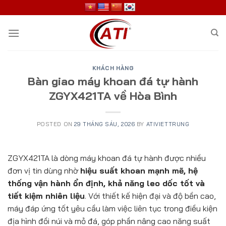
Skip
to
content
KHÁCH HÀNG
Bàn giao máy khoan đá tự hành
ZGYX421TA về Hòa Bình
POSTED ON
29 THÁNG SÁU, 2026
BY
ATIVIETTRUNG
ZGYX421TA là dòng máy khoan đá tự hành được nhiều
đơn vị tin dùng nhờ
hiệu suất khoan mạnh mẽ, hệ
thống vận hành ổn định, khả năng leo dốc tốt và
tiết kiệm nhiên liệu
. Với thiết kế hiện đại và độ bền cao,
máy đáp ứng tốt yêu cầu làm việc liên tục trong điều kiện
địa hình đồi núi và mỏ đá, góp phần nâng cao năng suất