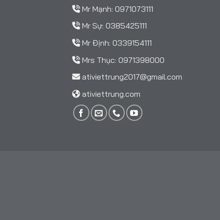
Mr Mạnh:
0971073111
Mr Sự:
0385425111
Mr Định:
0339154111
Mrs Thục:
0971398000
ativiettrung2017@gmail.com
ativiettrung.com