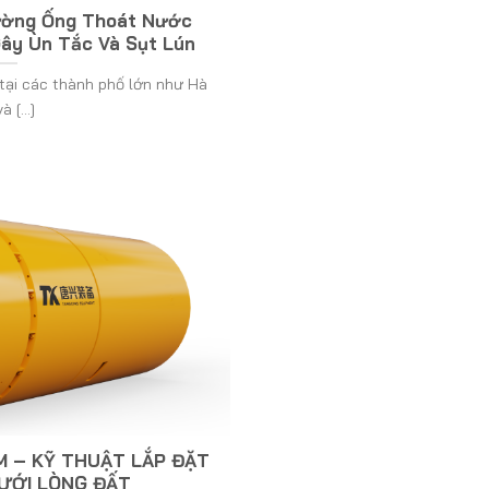
Đường Ống Thoát Nước
ây Ùn Tắc Và Sụt Lún
tại các thành phố lớn như Hà
à [...]
M – KỸ THUẬT LẮP ĐẶT
ƯỚI LÒNG ĐẤT