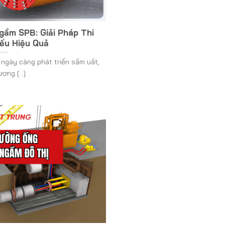
gầm SPB: Giải Pháp Thi
ếu Hiệu Quả
 ngày càng phát triển sầm uất,
ơng [...]