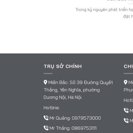
Trong kỷ nguyên phát triển hạ 
đặt hệ
TRỤ SỞ CHÍNH
CHI
Miền Bắc: Số 39 Đường Quyết
Mi
Thắng, Yên Nghĩa, phường
Phườ
Dương Nội, Hà Nội.
Hotl
Hotline:
M
Mr Quảng:
0979573000
M
Mr Thắng:
0869753111