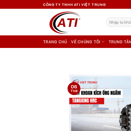
Skip
CÔNG TY TNHH ATI VIỆT TRUNG
to
content
Tìm
kiếm:
TRANG CHỦ
VỀ CHÚNG TÔI
TRUNG TÂ
06
Th8