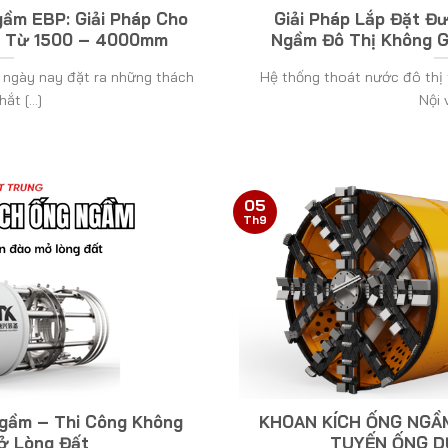
ầm EBP: Giải Pháp Cho
Giải Pháp Lắp Đặt 
n Từ 1500 – 4000mm
Ngầm Đô Thị Không G
 ngày nay đặt ra những thách
Hệ thống thoát nước đô thị 
ắt [...]
Nội v
05
Th9
gầm – Thi Công Không
KHOAN KÍCH ỐNG NGẦ
ở Lòng Đất
TUYẾN ỐNG D