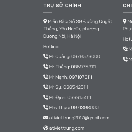
TRỤ SỞ CHÍNH
CHI
Miền Bắc: Số 39 Đường Quyết
Mi
Thắng, Yên Nghĩa, phường
Phườ
Dương Nội, Hà Nội.
Hotl
Hotline:
M
Mr Quảng:
0979573000
M
Mr Thắng:
0869753111
Mr Mạnh:
0971073111
Mr Sự:
0385425111
Mr Định:
0339154111
Mrs Thục:
0971398000
ativiettrung2017@gmail.com
ativiettrung.com