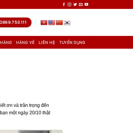
0869.753.111
 HÀNG
HÀNG VỀ
LIÊN HỆ
TUYỂN DỤNG
iết ơn và trân trọng đến
bạn một ngày 20/10 thật