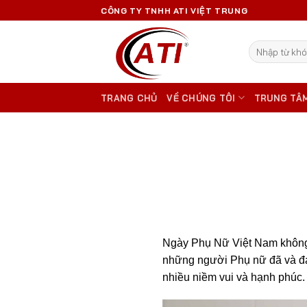
Skip
CÔNG TY TNHH ATI VIỆT TRUNG
to
content
Tìm
kiếm:
TRANG CHỦ
VỀ CHÚNG TÔI
TRUNG TÂ
Ngày Phụ Nữ Việt Nam không ch
những người Phụ nữ đã và đan
nhiều niềm vui và hạnh phúc.