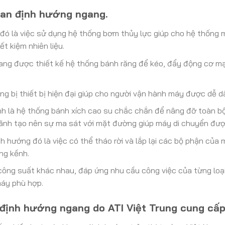
an định hướng ngang.
 đó là việc sử dụng hệ thống bơm thủy lực giúp cho hệ thống
ết kiệm nhiên liệu.
ng được thiết kế hệ thống bánh răng để kéo, đẩy động cơ 
ang bị thiết bị hiện đại giúp cho người vận hành máy được dễ d
nh là hệ thống bánh xích cao su chắc chắn để nâng đỡ toàn b
rãnh tạo nên sự ma sát với mặt đường giúp máy di chuyển đượ
 hướng đó là việc có thể tháo rời và lắp lại các bộ phận của 
ng kềnh.
 công suất khác nhau, đáp ứng nhu cầu công việc của từng loại 
máy phù hợp.
định hướng ngang do ATI Việt Trung cung cấ