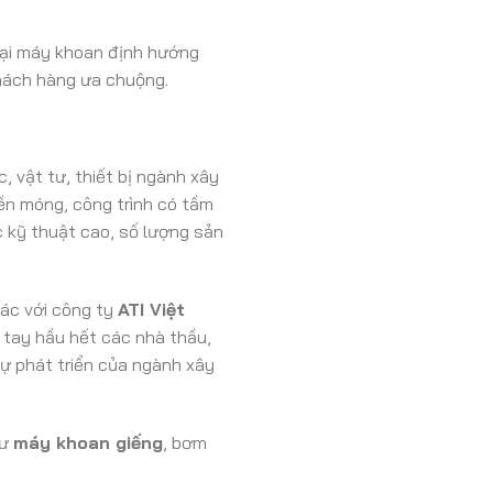
oại máy khoan định hướng
khách hàng ưa chuộng.
 vật tư, thiết bị ngành xây
ền móng, công trình có tầm
c kỹ thuật cao, số lượng sản
tác với công ty
ATI Việt
tay hầu hết các nhà thầu,
ự phát triển của ngành xây
hư
máy khoan giếng
, bơm