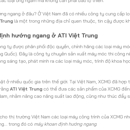
ác loại ống ngầm mà không cần phải đào lộ thiên.
ng ngang ở đâu? Ở Việt Nam đã có nhiều công ty cung cấp l
 Trung
là một trong những địa chỉ quen thuộc, tin cậy được 
ịnh hướng ngang ở ATI Việt Trung
ông ty được phân phối độc quyền, chính hãng các loại máy móc,
ng Quốc). Đây là công ty chuyên sản xuất máy móc thi công n
g sáng tạo, phát minh ra các loại máy móc, trình độ khoa họ
 ở nhiều quốc gia trên thế giới. Tại Việt Nam, XCMG đã hợp 
 rằng
ATI Việt Trung
có thể đưa các sản phẩm của XCMG đến 
t Nam, nhằm nâng cao năng suất lao động, cũng như thúc đẩy s
cho thị trường Việt Nam các loại máy công trình của XCMG n
ớng… trong đó có
máy khoan định hướng ngang
.