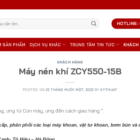
HOTLINE: 
M SẢN PHẨM
DỊCH VỤ KHÁC
TRUNG TÂM TIN TỨC
KHÁCH
KHÁCH HÀNG
Máy nén khí ZCY550-15B
POSTED ON
22 THÁNG MƯỜI MỘT, 2022
BY
KYTHUAT
ng, ưng từ Con máy, ưng đến cách giao hàng “.
cấp, phân phối các loại máy khoan, vật tư khoan, bơm bùn và cá
 Xanh- Tô Hiệu – Hà Đông.