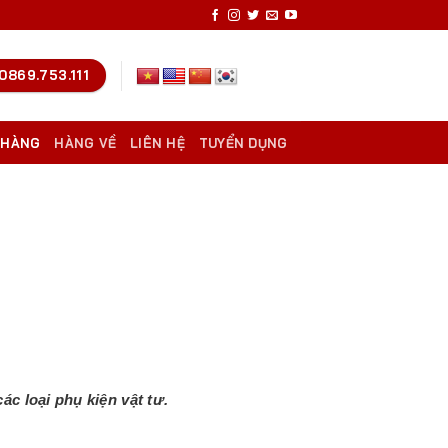
0869.753.111
 HÀNG
HÀNG VỀ
LIÊN HỆ
TUYỂN DỤNG
c loại phụ kiện vật tư.