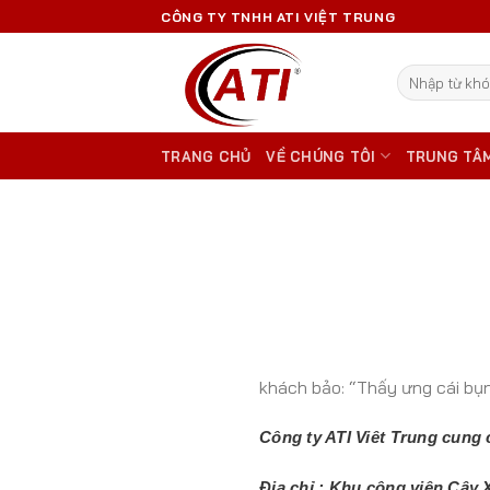
Skip
CÔNG TY TNHH ATI VIỆT TRUNG
to
content
Tìm
kiếm:
TRANG CHỦ
VỀ CHÚNG TÔI
TRUNG TÂ
khách bảo: “Thấy ưng cái bụ
Công ty ATI Viêt Trung cung 
Địa chỉ : Khu công viên Cây