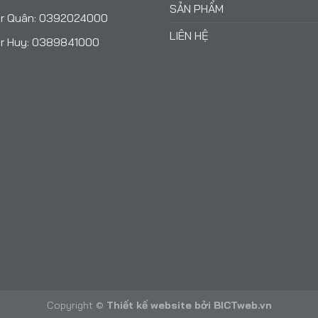
SẢN PHẨM
r Quân:
0392024000
LIÊN HỆ
r Huy:
0389841000
Copyright ©
Thiết kế website
bởi
BICTweb.vn