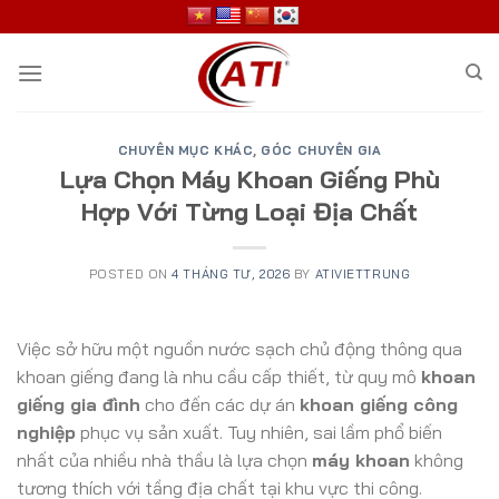
Skip
to
content
CHUYÊN MỤC KHÁC
,
GÓC CHUYÊN GIA
Lựa Chọn Máy Khoan Giếng Phù
Hợp Với Từng Loại Địa Chất
POSTED ON
4 THÁNG TƯ, 2026
BY
ATIVIETTRUNG
Việc sở hữu một nguồn nước sạch chủ động thông qua
khoan giếng đang là nhu cầu cấp thiết, từ quy mô
khoan
giếng gia đình
cho đến các dự án
khoan giếng công
nghiệp
phục vụ sản xuất. Tuy nhiên, sai lầm phổ biến
nhất của nhiều nhà thầu là lựa chọn
máy khoan
không
tương thích với tầng địa chất tại khu vực thi công.