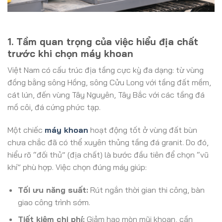
1. Tầm quan trọng của việc hiểu địa chất
trước khi chọn máy khoan
Việt Nam có cấu trúc địa tầng cực kỳ đa dạng: từ vùng
đồng bằng sông Hồng, sông Cửu Long với tầng đất mềm,
cát lún, đến vùng Tây Nguyên, Tây Bắc với các tầng đá
mồ côi, đá cứng phức tạp.
Một chiếc
máy khoan
hoạt động tốt ở vùng đất bùn
chưa chắc đã có thể xuyên thủng tầng đá granit. Do đó,
hiểu rõ “đối thủ” (địa chất) là bước đầu tiên để chọn “vũ
khí” phù hợp. Việc chọn đúng máy giúp:
Tối ưu năng suất:
Rút ngắn thời gian thi công, bàn
giao công trình sớm.
Tiết kiệm chi phí:
Giảm hao mòn mũi khoan, cần