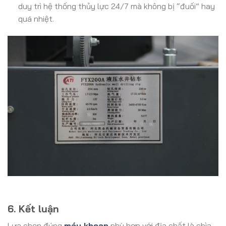
duy trì hệ thống thủy lực 24/7 mà không bị “đuối” hay
quá nhiệt.
6. Kết luận
Lựa chọn đúng
máy khoan
phù hợp với địa chất là chìa