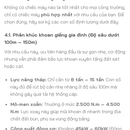
Không có chiếc máy nào là tốt nhất cho mọi công trường,
chỉ có chiếc máy
phù hợp nhất
với nhu cầu của bạn. Để
chọn đúng, hãy soi kỹ các con số định lượng dưới đây:
4.1. Phân khúc khoan giếng gia đình (Độ sâu dưới
100m – 150m)
Với nhu cầu này, ưu tiên hàng đầu là sự gọn nhẹ, cơ động
nhưng vẫn phải đảm bảo lực khoan xuyên tầng đất sét
hoặc cát.
Lực nâng tháp:
Chỉ cần từ
8 tấn – 15 tấn
. Con số
này đủ để rút bộ cần nhẹ nhàng ở độ sâu 100m mà
không gây quá tải hệ thống cáp.
Mô-men xoắn:
Thường ở mức
2.500 N.m – 4.500
N.m
. Lực xoay này giúp mũi khoan đi nhanh trong địa
chất đất bùn, phù sa vùng đồng bằng.
Công suất động cơ:
Khoảng
45kW – 60kW
(Động