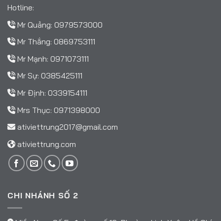
Hotline:
Mr Quảng:
0979573000
Mr Thắng:
0869753111
Mr Mạnh:
0971073111
Mr Sự:
0385425111
Mr Định:
0339154111
Mrs Thục:
0971398000
ativiettrung2017@gmail.com
ativiettrung.com
CHI NHÁNH SỐ 2