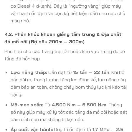
cơ Diesel 4 xi-lanh). Đây là “ngưỡng vàng” giúp máy
vận hành ổn định và cực kỳ tiết kiệm dầu cho các chủ
máy nhỏ.
4.2. Phân khúc khoan giếng tầm trung & Địa chất
đá mồ côi (Độ sâu 200m – 300m)
Phù hợp cho các trang trại lớn hoặc khu vực Trung du có
tầng đá hỗn hợp.
Lực nâng tháp:
Cần đạt từ
15 tấn – 22 tấn
. Khi bộ
cần dài ra, trọng lượng tăng lên đáng kể, lực nâng này
đảm bảo an toàn, chống cháy bơm thủy lực khi kéo tải
nặng.
Mô-men xoắn:
Từ
4.500 N.m – 6.500 N.m
. Thông
số này giúp máy xử lý tốt các tầng đá mồ côi hoặc sét
bám dính cao mà không bị kẹt cần.
Áp suất vận hành:
Duy trì ổn định từ
1.7 MPa – 2.5