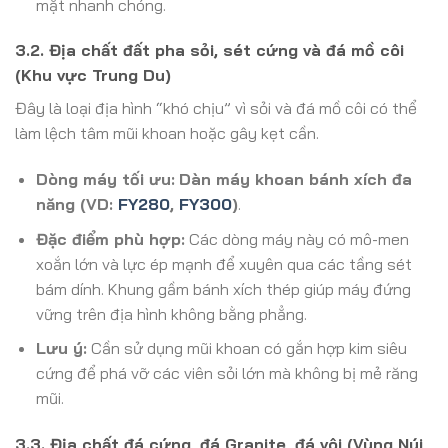
mặt nhanh chóng.
3.2. Địa chất đất pha sỏi, sét cứng và đá mồ côi
(Khu vực Trung Du)
Đây là loại địa hình “khó chịu” vì sỏi và đá mồ côi có thể
làm lệch tâm mũi khoan hoặc gây kẹt cần.
Dòng máy tối ưu:
Dàn máy khoan bánh xích đa
năng (VD:
FY280
,
FY300
)
.
Đặc điểm phù hợp:
Các dòng máy này có mô-men
xoắn lớn và lực ép mạnh để xuyên qua các tầng sét
bám dính. Khung gầm bánh xích thép giúp máy đứng
vững trên địa hình không bằng phẳng.
Lưu ý:
Cần sử dụng mũi khoan có gắn hợp kim siêu
cứng để phá vỡ các viên sỏi lớn mà không bị mẻ răng
mũi.
3.3. Địa chất đá cứng, đá Granite, đá vôi (Vùng Núi,