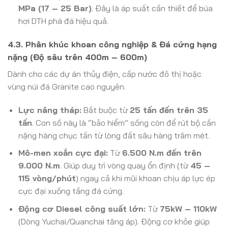
MPa (17 – 25 Bar)
. Đây là áp suất cần thiết để búa
hơi DTH phá đá hiệu quả.
4.3. Phân khúc khoan công nghiệp & Đá cứng hạng
nặng (Độ sâu trên 400m – 600m)
Dành cho các dự án thủy điện, cấp nước đô thị hoặc
vùng núi đá Granite cao nguyên.
Lực nâng tháp:
Bắt buộc từ
25 tấn đến trên 35
tấn
. Con số này là “bảo hiểm” sống còn để rút bộ cần
nặng hàng chục tấn từ lòng đất sâu hàng trăm mét.
Mô-men xoắn cực đại:
Từ
6.500 N.m đến trên
9.000 N.m
. Giúp duy trì vòng quay ổn định (từ
45 –
115 vòng/phút
) ngay cả khi mũi khoan chịu áp lực ép
cực đại xuống tầng đá cứng.
Động cơ Diesel công suất lớn:
Từ
75kW – 110kW
(Dòng Yuchai/Quanchai tăng áp). Động cơ khỏe giúp