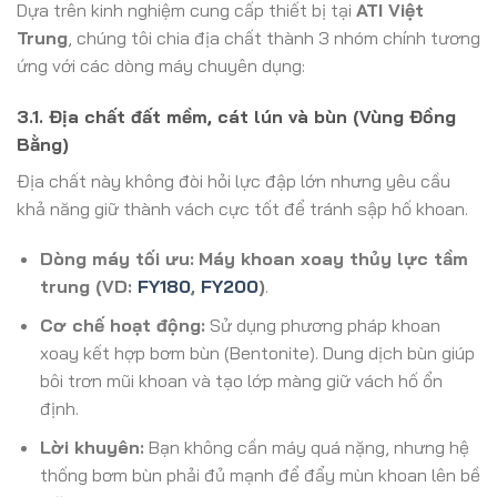
Dựa trên kinh nghiệm cung cấp thiết bị tại
ATI Việt
Trung
, chúng tôi chia địa chất thành 3 nhóm chính tương
ứng với các dòng máy chuyên dụng:
3.1. Địa chất đất mềm, cát lún và bùn (Vùng Đồng
Bằng)
Địa chất này không đòi hỏi lực đập lớn nhưng yêu cầu
khả năng giữ thành vách cực tốt để tránh sập hố khoan.
Dòng máy tối ưu:
Máy khoan xoay thủy lực tầm
trung (VD:
FY180
,
FY200
)
.
Cơ chế hoạt động:
Sử dụng phương pháp khoan
xoay kết hợp bơm bùn (Bentonite). Dung dịch bùn giúp
bôi trơn mũi khoan và tạo lớp màng giữ vách hố ổn
định.
Lời khuyên:
Bạn không cần máy quá nặng, nhưng hệ
thống bơm bùn phải đủ mạnh để đẩy mùn khoan lên bề