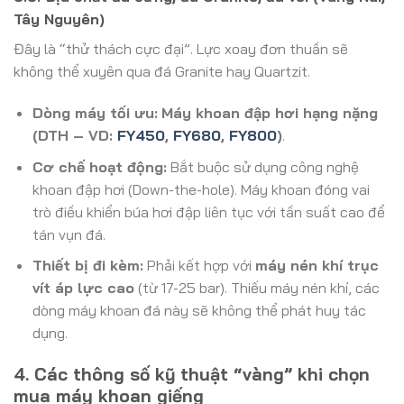
Tây Nguyên)
Đây là “thử thách cực đại”. Lực xoay đơn thuần sẽ
không thể xuyên qua đá Granite hay Quartzit.
Dòng máy tối ưu:
Máy khoan đập hơi hạng nặng
(DTH – VD:
FY450
,
FY680
,
FY800
)
.
Cơ chế hoạt động:
Bắt buộc sử dụng công nghệ
khoan đập hơi (Down-the-hole). Máy khoan đóng vai
trò điều khiển búa hơi đập liên tục với tần suất cao để
tán vụn đá.
Thiết bị đi kèm:
Phải kết hợp với
máy nén khí trục
vít áp lực cao
(từ 17-25 bar). Thiếu máy nén khí, các
dòng máy khoan đá này sẽ không thể phát huy tác
dụng.
4. Các thông số kỹ thuật “vàng” khi chọn
mua máy khoan giếng