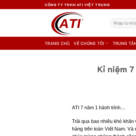
Skip
CÔNG TY TNHH ATI VIỆT TRUNG
to
content
Tìm
kiếm:
TRANG CHỦ
VỀ CHÚNG TÔI
TRUNG TÂ
Kỉ niệm 7
ATI 7 năm 1 hành trình…
Trải qua bao nhiêu khó khăn v
hàng trên toàn Việt Nam. Và 