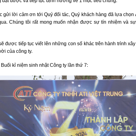
đạt được và tiếp tục định hướng về 1 mục tiêu chung.
ợc gửi lời cảm ơn tới Quý đối tác, Quý khách hàng đã lựa chọ
a qua. Chúng tôi rất mong muốn nhận được sự tín nhiệm và s
sẽ được tiếp tục viết lên những con số khác trên hành trình xâ
vời của công ty.
Buổi kỉ niệm sinh nhật Công ty lần thứ 7: