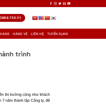
0869.753.111
 HÀNG
HÀNG VỀ
LIÊN HỆ
TUYỂN DỤNG
hành trình
trên thị trường cũng như khách
m 7 năm thành lập Công ty, để