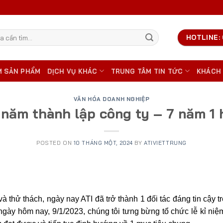
HOTLINE: 
M SẢN PHẨM
DỊCH VỤ KHÁC
TRUNG TÂM TIN TỨC
KHÁCH
VĂN HÓA DOANH NGHIỆP
 năm thành lập công ty – 7 năm 1 
POSTED ON
10 THÁNG MỘT, 2024
BY
ATIVIETTRUNG
à thử thách, ngày nay ATI đã trở thành 1 đối tác đáng tin cậy 
ngày hôm nay, 9/1/2023, chúng tôi tưng bừng tổ chức lễ kỉ niệ