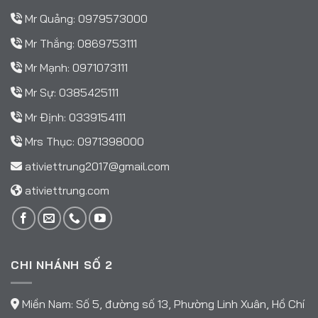
Mr Quảng:
0979573000
Mr Thắng:
0869753111
Mr Mạnh:
0971073111
Mr Sự:
0385425111
Mr Định:
0339154111
Mrs Thục:
0971398000
ativiettrung2017@gmail.com
ativiettrung.com
CHI NHÁNH SỐ 2
Miền Nam: Số 5, đường số 13, Phường Linh Xuân, Hồ Chí