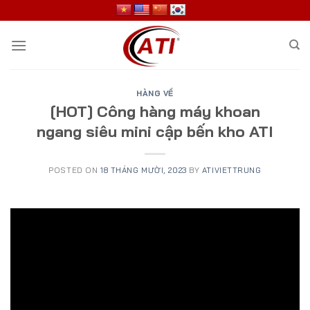
Skip
to
content
HÀNG VỀ
[HOT] Công hàng máy khoan
ngang siêu mini cập bến kho ATI
POSTED ON
18 THÁNG MƯỜI, 2023
BY
ATIVIETTRUNG