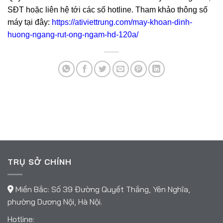
SĐT hoặc liên hệ tới các số hotline. Tham khảo thông số
máy tại đây:
https://ativiettrung.com/may-khoan-dinh-
huong-ngang-rut-ong-ngam-hd-120a/
TRỤ SỞ CHÍNH
Miền Bắc: Số 39 Đường Quyết Thắng, Yên Nghĩa,
phường Dương Nội, Hà Nội.
Hotline: