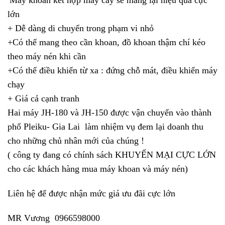
Máy khoan kết hợp máy cày sẽ mang lại hiệu quả cực
lớn
+ Dễ dàng di chuyển trong phạm vi nhỏ
+Có thể mang theo cần khoan, đồ khoan thậm chí kéo
theo máy nén khi cần
+Có thể điều khiển từ xa : đứng chỗ mát, điều khiển máy
chạy
+ Giá cả cạnh tranh
Hai máy JH-180 và JH-150 được vận chuyển vào thành
phố Pleiku- Gia Lai làm nhiệm vụ đem lại doanh thu
cho những chủ nhân mới của chúng !
( công ty đang có chính sách KHUYẾN MẠI CỰC LỚN
cho các khách hàng mua máy khoan và máy nén)
Liên hệ để được nhận mức giá ưu đãi cực lớn
MR Vương 0966598000