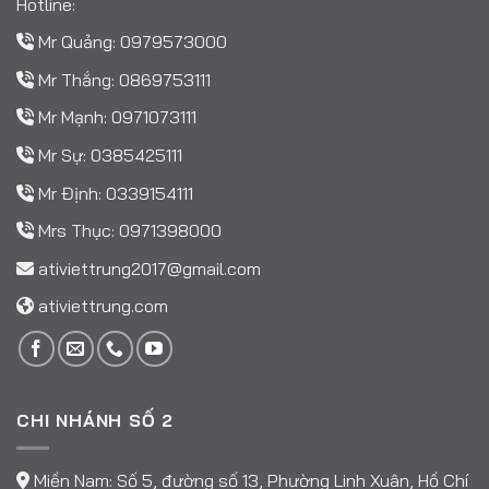
Hotline:
Mr Quảng:
0979573000
Mr Thắng:
0869753111
Mr Mạnh:
0971073111
Mr Sự:
0385425111
Mr Định:
0339154111
Mrs Thục:
0971398000
ativiettrung2017@gmail.com
ativiettrung.com
CHI NHÁNH SỐ 2
Miền Nam: Số 5, đường số 13, Phường Linh Xuân, Hồ Chí