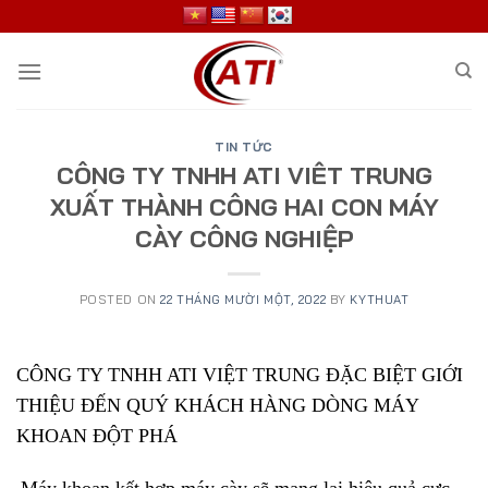
Skip
to
content
TIN TỨC
CÔNG TY TNHH ATI VIÊT TRUNG
XUẤT THÀNH CÔNG HAI CON MÁY
CÀY CÔNG NGHIỆP
POSTED ON
22 THÁNG MƯỜI MỘT, 2022
BY
KYTHUAT
CÔNG TY TNHH ATI VIỆT TRUNG ĐẶC BIỆT GIỚI
THIỆU ĐẾN QUÝ KHÁCH HÀNG DÒNG MÁY
KHOAN ĐỘT PHÁ