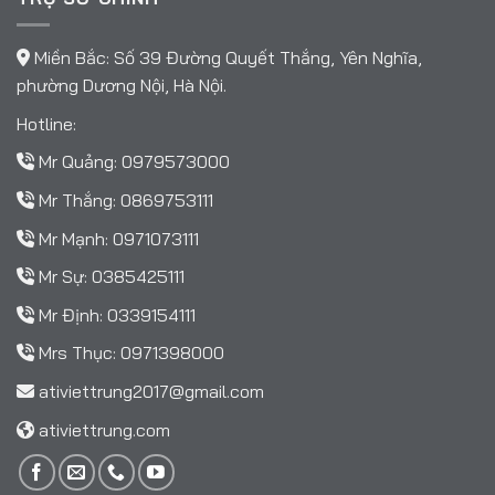
Miền Bắc: Số 39 Đường Quyết Thắng, Yên Nghĩa,
phường Dương Nội, Hà Nội.
Hotline:
Mr Quảng:
0979573000
Mr Thắng:
0869753111
Mr Mạnh:
0971073111
Mr Sự:
0385425111
Mr Định:
0339154111
Mrs Thục:
0971398000
ativiettrung2017@gmail.com
ativiettrung.com