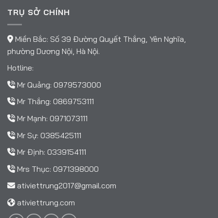
TRỤ SỞ CHÍNH
Miền Bắc: Số 39 Đường Quyết Thắng, Yên Nghĩa,
phường Dương Nội, Hà Nội.
Hotline:
Mr Quảng:
0979573000
Mr Thắng:
0869753111
Mr Mạnh:
0971073111
Mr Sự:
0385425111
Mr Định:
0339154111
Mrs Thục:
0971398000
ativiettrung2017@gmail.com
ativiettrung.com