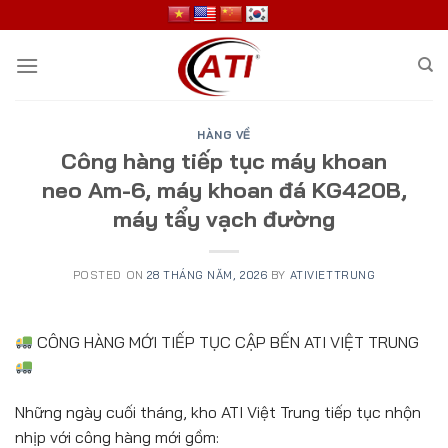
Skip
to
content
HÀNG VỀ
Công hàng tiếp tục máy khoan
neo Am-6, máy khoan đá KG420B,
máy tẩy vạch đường
POSTED ON
28 THÁNG NĂM, 2026
BY
ATIVIETTRUNG
CÔNG HÀNG MỚI TIẾP TỤC CẬP BẾN ATI VIỆT TRUNG
Những ngày cuối tháng, kho ATI Việt Trung tiếp tục nhộn
nhịp với công hàng mới gồm: