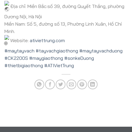
Địa chỉ: Miền Bắc:số 39, đường Quyết Thắng, phường
Dương Nội, Hà Nội
Miền Nam: Số 5, đường số 13, Phường Linh Xuân, Hồ Chí
Minh.
Website:
ativiettrung.com
#maytayvach
#tayvachgiaothong
#maytayvachduong
#CK2200S
#maygiaothong
#sonkeDuong
#thietbigiaothong
#ATIVietTrung