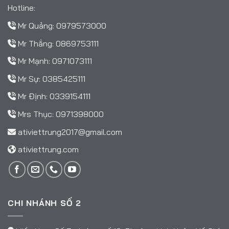
Hotline:
Mr Quảng:
0979573000
Mr Thắng:
0869753111
Mr Mạnh:
0971073111
Mr Sự:
0385425111
Mr Định:
0339154111
Mrs Thục:
0971398000
ativiettrung2017@gmail.com
ativiettrung.com
CHI NHÁNH SỐ 2