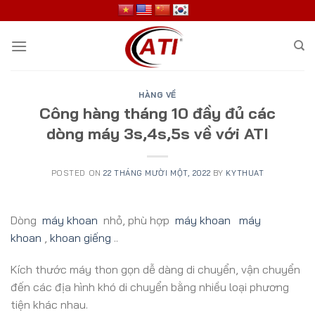
Skip
to
content
HÀNG VỀ
Công hàng tháng 10 đầy đủ các
dòng máy 3s,4s,5s về với ATI
POSTED ON
22 THÁNG MƯỜI MỘT, 2022
BY
KYTHUAT
Dòng
máy khoan
nhỏ, phù hợp
máy khoan
máy
khoan
,
khoan giếng
..
Kích thước máy thon gọn dễ dàng di chuyển, vận chuyển
đến các địa hình khó di chuyển bằng nhiều loại phương
tiện khác nhau.