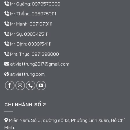
Mr Quảng:
0979573000
Mr Thắng:
0869753111
Mr Mạnh:
0971073111
Mr Sự:
0385425111
Mr Định:
0339154111
Mrs Thục:
0971398000
ativiettrung2017@gmail.com
ativiettrung.com
CHI NHÁNH SỐ 2
Miền Nam: Số 5, đường số 13, Phường Linh Xuân, Hồ Chí
Minh.