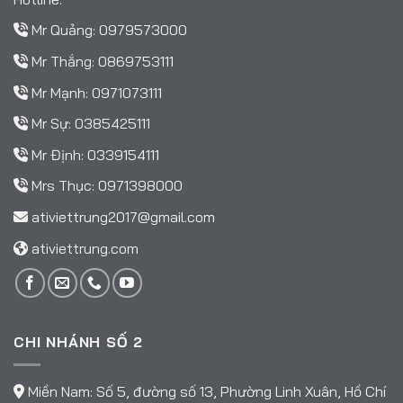
Mr Quảng:
0979573000
Mr Thắng:
0869753111
Mr Mạnh:
0971073111
Mr Sự:
0385425111
Mr Định:
0339154111
Mrs Thục:
0971398000
ativiettrung2017@gmail.com
ativiettrung.com
CHI NHÁNH SỐ 2
Miền Nam: Số 5, đường số 13, Phường Linh Xuân, Hồ Chí