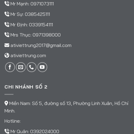
Mr Mạnh:
0971073111
Mr Sự:
0385425111
Mr Định:
0339154111
Mrs Thục:
0971398000
ativiettrung2017@gmail.com
ativiettrung.com
CHI NHÁNH SỐ 2
Miền Nam: Số 5, đường số 13, Phường Linh Xuân, Hồ Chí
Minh.
Hotline:
Mr Quân:
0392024000