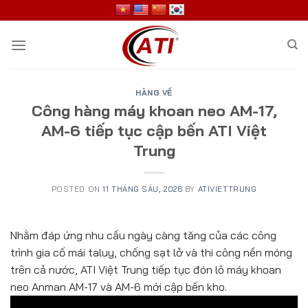
Skip
to
content
HÀNG VỀ
Công hàng máy khoan neo AM-17,
AM-6 tiếp tục cập bến ATI Việt
Trung
POSTED ON
11 THÁNG SÁU, 2026
BY
ATIVIETTRUNG
Nhằm đáp ứng nhu cầu ngày càng tăng của các công
trình gia cố mái taluy, chống sạt lở và thi công nền móng
trên cả nước, ATI Việt Trung tiếp tục đón lô máy khoan
neo Anman AM-17 và AM-6 mới cập bến kho.