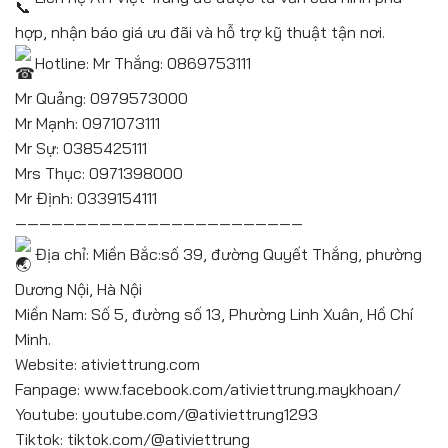
hợp, nhận báo giá ưu đãi và hỗ trợ kỹ thuật tận nơi.
Hotline: Mr Thắng: 0869753111
Mr Quảng: 0979573000
Mr Mạnh: 0971073111
Mr Sự: 0385425111
Mrs Thục: 0971398000
Mr Định:
0339154111
————————————————————————
Địa chỉ: Miền Bắc:số 39, đường Quyết Thắng, phường
Dương Nội, Hà Nội
Miền Nam: Số 5, đường số 13, Phường Linh Xuân, Hồ Chí
Minh.
Website:
ativiettrung.com
Fanpage:
www.facebook.com/ativiettrung.maykhoan/
Youtube:
youtube.com/@ativiettrung1293
Tiktok:
tiktok.com/@ativiettrung