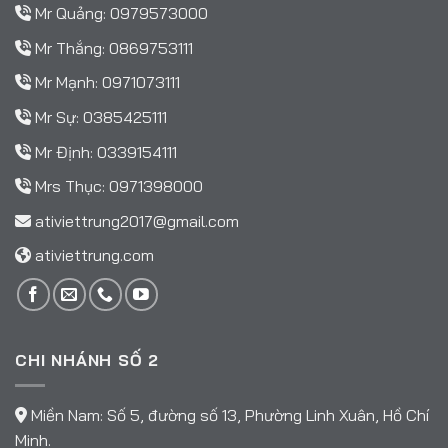
Mr Quảng:
0979573000
Mr Thắng:
0869753111
Mr Mạnh:
0971073111
Mr Sự:
0385425111
Mr Định:
0339154111
Mrs Thục:
0971398000
ativiettrung2017@gmail.com
ativiettrung.com
CHI NHÁNH SỐ 2
Miền Nam: Số 5, đường số 13, Phường Linh Xuân, Hồ Chí
Minh.