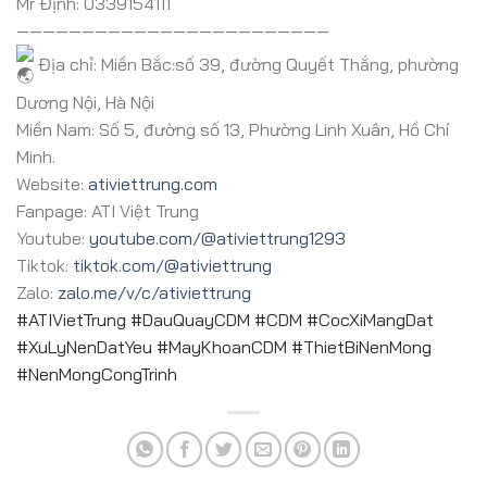
Mr Định: 0339154111
————————————————————————
Địa chỉ: Miền Bắc:số 39, đường Quyết Thắng, phường
Dương Nội, Hà Nội
Miền Nam: Số 5, đường số 13, Phường Linh Xuân, Hồ Chí
Minh.
Website:
ativiettrung.com
Fanpage: ATI Việt Trung
Youtube:
youtube.com/@ativiettrung1293
Tiktok:
tiktok.com/@ativiettrung
Zalo:
zalo.me/v/c/ativiettrung
#ATIVietTrung #DauQuayCDM #CDM #CocXiMangDat
#XuLyNenDatYeu #MayKhoanCDM #ThietBiNenMong
#NenMongCongTrinh