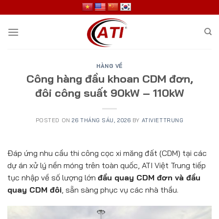
Skip
to
content
HÀNG VỀ
Công hàng đầu khoan CDM đơn,
đôi công suất 90kW – 110kW
POSTED ON
26 THÁNG SÁU, 2026
BY
ATIVIETTRUNG
Đáp ứng nhu cầu thi công cọc xi măng đất (CDM) tại các
dự án xử lý nền móng trên toàn quốc, ATI Việt Trung tiếp
tục nhập về số lượng lớn
đầu quay CDM đơn và đầu
quay CDM đôi
, sẵn sàng phục vụ các nhà thầu.