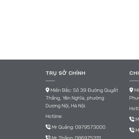
TRỤ SỞ CHÍNH
CHI
Miền Bắc: Số 39 Đường Quyết
Mi
Thắng, Yên Nghĩa, phường
Phườ
Dương Nội, Hà Nội.
Hotl
Hotline:
M
Mr Quảng:
0979573000
M
Mr Thắng:
0869753111