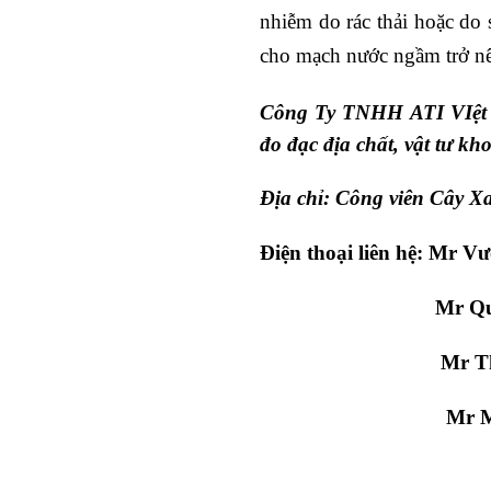
nhiễm do rác thải hoặc do
cho mạch nước ngầm trở nê
Công Ty TNHH ATI VIệt 
đo đạc địa chất, vật tư kh
Địa chỉ: Công viên Cây 
Điện thoại liên hệ: Mr 
Mr Quảng: 0
Mr Thắng: 0
Mr Mạnh: 09