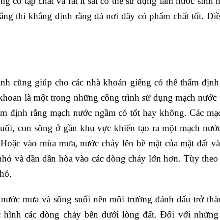
g có tạp chất và rất ít sắt có thể sử dụng làm nước sinh h
ắng thì khẳng định rằng đá nơi đây có phẩm chất tốt. Điề
nh cũng giúp cho các nhà khoán giếng có thể thẩm định 
 khoan là một trong những công trình sử dụng mạch nước 
hẩm định rằng mạch nước ngầm có tốt hay không. Các m
suối, con sông ở gần khu vực khiến tạo ra một mạch nướ
Hoặc vào mùa mưa, nước chảy lên bề mặt của mặt đất và
nhỏ và dần dần hòa vào các dòng chảy lớn hơn. Tùy theo đ
hỏ.
 nước mưa và sông suối nên môi trường đánh dấu trở th
ệc hình các dòng chảy bên dưới lòng đất. Đối với nhữn