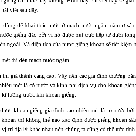
giếng có nước hay không. Hôm nay bài viết này sẽ giải 
bài viết sau đây.
c dùng để khai thác nước ở mạch nước ngầm nằm ở sâu 
nước giếng đào bởi vì nó được hút trực tiếp từ dưới lòng
n ngoài. Và diện tích của nước giếng khoan sẽ tiết kiệm 
u mét thì đến mạch nước ngầm
 thì giá thành càng cao. Vậy nên các gia đình thường bă
nhiêu mét là có nước và kinh phí dịch vụ cho khoan giếng
n kĩ lưỡng trước khi khoan giếng.
 được khoan giếng gia đình bao nhiêu mét là có nước bở
a khoan thì không thể nào xác định được giếng khoan sâu
vị trí địa lý khác nhau nên chúng ta cũng có thể ước tín