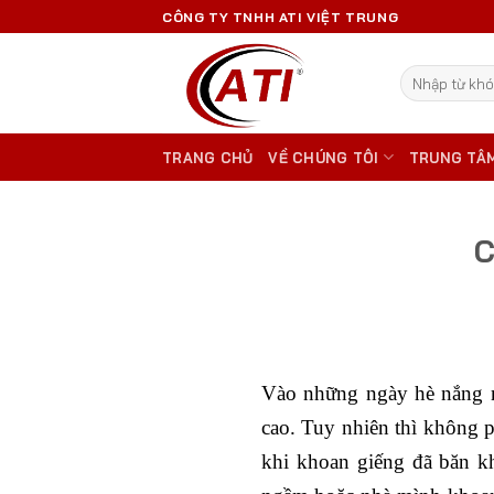
Skip
CÔNG TY TNHH ATI VIỆT TRUNG
to
content
Tìm
kiếm:
TRANG CHỦ
VỀ CHÚNG TÔI
TRUNG TÂ
C
Vào những ngày hè nắng n
cao. Tuy nhiên thì không 
khi khoan giếng đã băn k