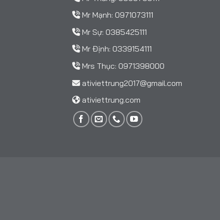
Mr Mạnh:
0971073111
Mr Sự:
0385425111
Mr Định:
0339154111
Mrs Thục:
0971398000
ativiettrung2017@gmail.com
ativiettrung.com