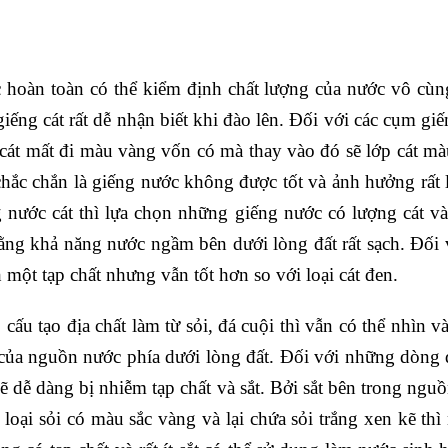
 hoàn toàn có thể kiểm định chất lượng của nước vô cùn
iếng cát rất dễ nhận biết khi đào lên. Đối với các cụm giế
 cát mất đi màu vàng vốn có mà thay vào đó sẽ lớp cát mà
chắc chắn là giếng nước không được tốt và ảnh hưởng rất
g nước cát thì lựa chọn những giếng nước có lượng cát v
ằng khả năng nước ngầm bên dưới lòng đất rất sạch. Đối
một tạp chất nhưng vẫn tốt hơn so với loại cát đen.
cấu tạo địa chất làm từ sỏi, đá cuội thì vẫn có thể nhìn v
 của nguồn nước phía dưới lòng đất. Đối với những dòng đ
ẽ dễ dàng bị nhiễm tạp chất và sắt. Bởi sắt bên trong ngu
c loại sỏi có màu sắc vàng và lại chứa sỏi trắng xen kẽ th