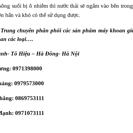
 sông suối bị ô nhiễm thì nước thải sẽ ngấm vào bên tro
n bẩn và khó có thể sử dụng được.
Trung chuyên phân phối các sản phẩm máy khoan gi
oan các loại….
Xanh- Tô Hiệu – Hà Đông- Hà Nội
Vương: 0971398000
979573000
869753111
71073111