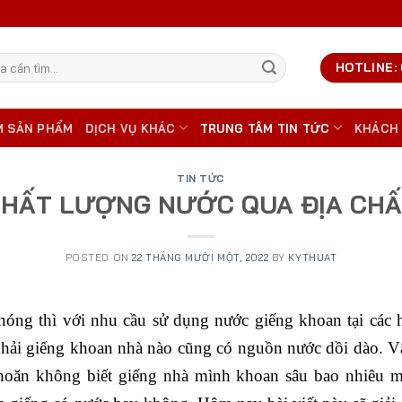
HOTLINE: 
M SẢN PHẨM
DỊCH VỤ KHÁC
TRUNG TÂM TIN TỨC
KHÁCH
TIN TỨC
HẤT LƯỢNG NƯỚC QUA ĐỊA CH
POSTED ON
22 THÁNG MƯỜI MỘT, 2022
BY
KYTHUAT
óng thì với nhu cầu sử dụng nước giếng khoan tại các h
phải giếng khoan nhà nào cũng có nguồn nước dồi dào. Vậ
hoăn không biết giếng nhà mình khoan sâu bao nhiêu 