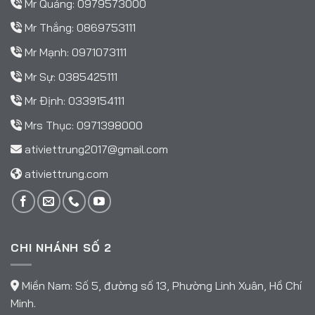
Mr Quảng:
0979573000
Mr Thắng:
0869753111
Mr Mạnh:
0971073111
Mr Sự:
0385425111
Mr Định:
0339154111
Mrs Thục:
0971398000
ativiettrung2017@gmail.com
ativiettrung.com
CHI NHÁNH SỐ 2
Miền Nam: Số 5, đường số 13, Phường Linh Xuân, Hồ Chí
Minh.