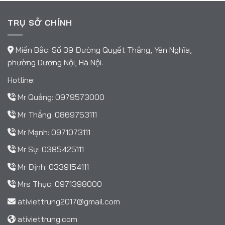
TRỤ SỞ CHÍNH
Miền Bắc: Số 39 Đường Quyết Thắng, Yên Nghĩa,
phường Dương Nội, Hà Nội.
Hotline:
Mr Quảng:
0979573000
Mr Thắng:
0869753111
Mr Mạnh:
0971073111
Mr Sự:
0385425111
Mr Định:
0339154111
Mrs Thục:
0971398000
ativiettrung2017@gmail.com
ativiettrung.com