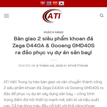
Skip
to
content
KHÁCH HÀNG
Bàn giao 2 siêu phẩm khoan đá
Zega D440A & Gooeng GMD40S
ra đảo phục vụ dự án sân bay!
POSTED ON
6 THÁNG HAI, 2026
BY
ATIVIETTRUNG
ATI Việt Trung tự hào bàn giao và vận chuyển thành công
2 siêu phẩm khoan đá Zega D440A và Gooeng GMD40S ra
đảo để phục vụ dự án xây dựng sân bay – công trình
trọng điểm đòi hỏi thiết bị mạnh mẽ, bền bỉ và hiệu suất
cao. Cả hai dòng máy đều nổi bật với khả năng khoan