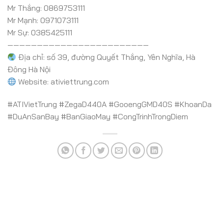
Mr Thắng: 0869753111
Mr Mạnh: 0971073111
Mr Sự: 0385425111
————————————————————————
Địa chỉ: số 39, đường Quyết Thắng, Yên Nghĩa, Hà
Đông Hà Nội
Website: ativiettrung.com
#ATIVietTrung
#ZegaD440A
#GooengGMD40S
#KhoanDa
#DuAnSanBay
#BanGiaoMay
#CongTrinhTrongDiem