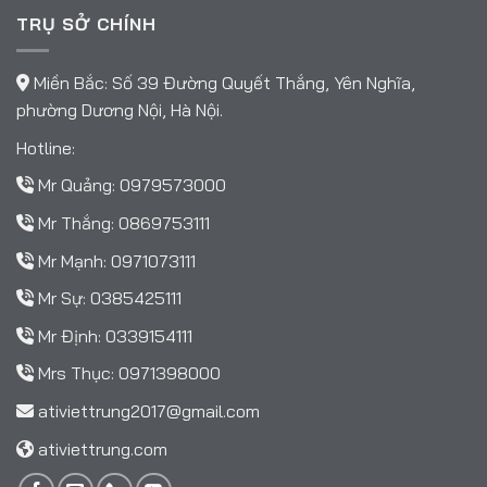
TRỤ SỞ CHÍNH
Miền Bắc: Số 39 Đường Quyết Thắng, Yên Nghĩa,
phường Dương Nội, Hà Nội.
Hotline:
Mr Quảng:
0979573000
Mr Thắng:
0869753111
Mr Mạnh:
0971073111
Mr Sự:
0385425111
Mr Định:
0339154111
Mrs Thục:
0971398000
ativiettrung2017@gmail.com
ativiettrung.com