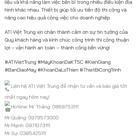
liệu và khả năng làm việc bền bỉ trong nhiều điều kiện địa
hình khác nhau. Thiết bị giúp tối ưu tiến độ thi công và
nâng cao hiệu quả công việc cho doanh nghiệp.
ATI Việt Trung xin chân thành cảm ơn sự tin tưởng của
Quý khách hàng và kính chúc công trình thi công thuận
lợi – vận hành an toàn – thành công bền vững!
#ATIVietTrung #MayKhoanDaKT5C #KienGiang
#BanGiaoMay #KhoanDaLoThien #ThietBiCongTrinh
Liên hệ ATI Việt Trung để nhận tư vấn và báo giá tốt
nhất ngay hôm nay!
Hotline: Mr Thắng: 0869753111
Mr Quảng: 0979573000
Mr Mạnh: 0971073111
Mr Sự: 0385425111