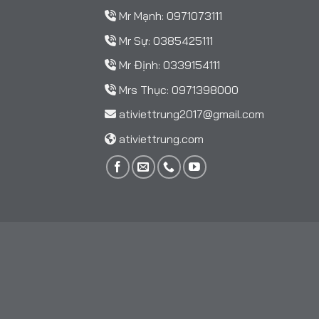
Mr Mạnh:
0971073111
Mr Sự:
0385425111
Mr Định:
0339154111
Mrs Thục:
0971398000
ativiettrung2017@gmail.com
ativiettrung.com