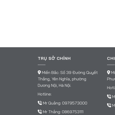
TRỤ SỞ CHÍNH
CHI
Miền Bắc: Số 39 Đường Quyết
Mi
Thắng, Yên Nghĩa, phường
Phườ
Dương Nội, Hà Nội.
Hotl
Hotline:
M
Mr Quảng:
0979573000
M
Mr Thắng:
0869753111