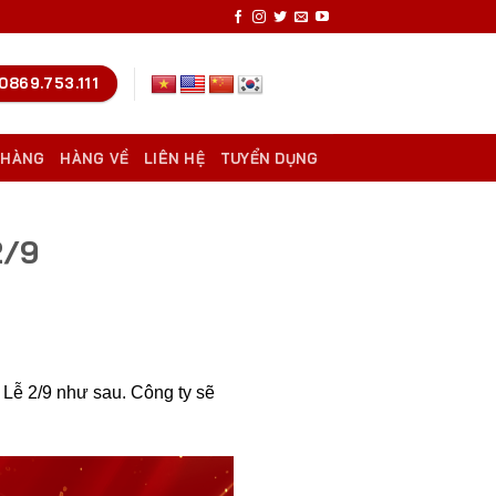
0869.753.111
 HÀNG
HÀNG VỀ
LIÊN HỆ
TUYỂN DỤNG
2/9
 Lễ 2/9 như sau. Công ty sẽ