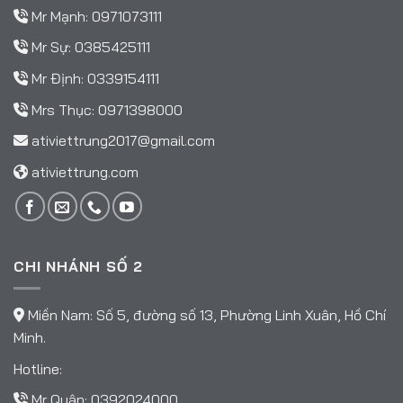
Mr Mạnh:
0971073111
Mr Sự:
0385425111
Mr Định:
0339154111
Mrs Thục:
0971398000
ativiettrung2017@gmail.com
ativiettrung.com
CHI NHÁNH SỐ 2
Miền Nam: Số 5, đường số 13, Phường Linh Xuân, Hồ Chí
Minh.
Hotline:
Mr Quân:
0392024000