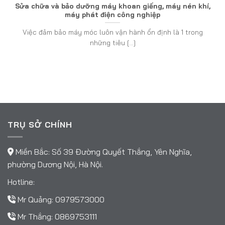
Sửa chữa và bảo dưỡng máy khoan giếng, máy nén khí,
máy phát điện công nghiệp
Việc đảm bảo máy móc luôn vận hành ổn định là 1 trong
những tiêu [...]
TRỤ SỞ CHÍNH
Miền Bắc: Số 39 Đường Quyết Thắng, Yên Nghĩa,
phường Dương Nội, Hà Nội.
Hotline:
Mr Quảng:
0979573000
Mr Thắng:
0869753111