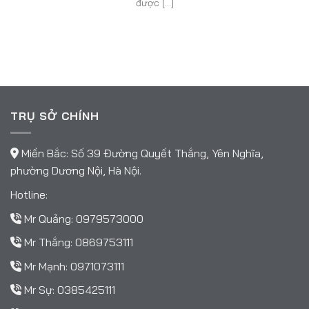
được [...]
TRỤ SỞ CHÍNH
Miền Bắc: Số 39 Đường Quyết Thắng, Yên Nghĩa,
phường Dương Nội, Hà Nội.
Hotline:
Mr Quảng:
0979573000
Mr Thắng:
0869753111
Mr Mạnh:
0971073111
Mr Sự:
0385425111