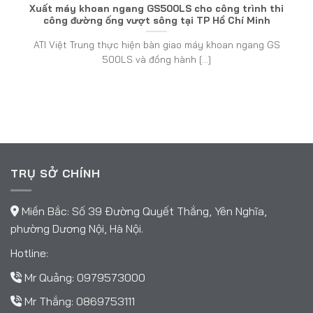
Xuất máy khoan ngang GS500LS cho công trình thi
công đường ống vượt sông tại TP Hồ Chí Minh
ATI Việt Trung thực hiện bàn giao máy khoan ngang GS
500LS và đồng hành [...]
TRỤ SỞ CHÍNH
Miền Bắc: Số 39 Đường Quyết Thắng, Yên Nghĩa,
phường Dương Nội, Hà Nội.
Hotline:
Mr Quảng:
0979573000
Mr Thắng:
0869753111