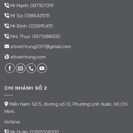
Mr Mạnh:
0971073111
Mr Sự:
0385425111
Mr Định:
0339154111
Mrs Thục:
0971398000
ativiettrung2017@gmail.com
ativiettrung.com
CHI NHÁNH SỐ 2
Miền Nam: Số 5, đường số 13, Phường Linh Xuân, Hồ Chí
Minh.
Hotline:
Mr Quân:
0392024000