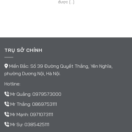
được [...]
TRỤ SỞ CHÍNH
Miền Bắc: Số 39 Đường Quyết Thắng, Yên Nghĩa,
phường Dương Nội, Hà Nội.
Hotline:
Mr Quảng:
0979573000
Mr Thắng:
0869753111
Mr Mạnh:
0971073111
Mr Sự:
0385425111