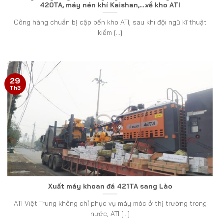
420TA, máy nén khí Kaishan,….về kho ATI
Công hàng chuẩn bị cập bến kho ATI, sau khi đội ngũ kĩ thuật
kiểm [...]
29
Th3
Xuất máy khoan đá 421TA sang Lào
ATI Việt Trung không chỉ phục vụ máy móc ở thị trường trong
nước, ATI [...]