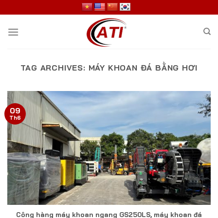
Skip
to
content
TAG ARCHIVES:
MÁY KHOAN ĐÁ BẰNG HƠI
09
Th6
Công hàng máy khoan ngang GS250LS, máy khoan đá