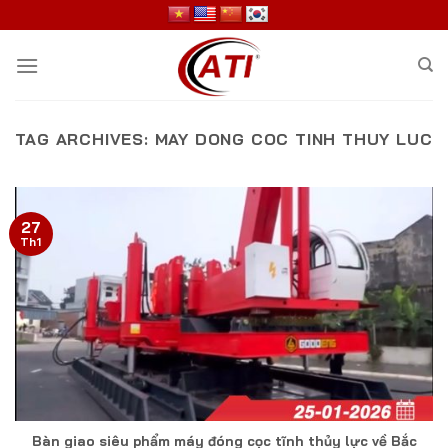
Skip
to
content
TAG ARCHIVES:
MAY DONG COC TINH THUY LUC
27
Th1
Bàn giao siêu phẩm máy đóng cọc tĩnh thủy lực về Bắc