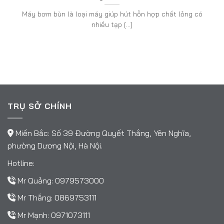
Máy bơm bùn là loại máy giúp hút hỗn hợp chất lỏng có
nhiều tạp [...]
TRỤ SỞ CHÍNH
Miền Bắc: Số 39 Đường Quyết Thắng, Yên Nghĩa,
phường Dương Nội, Hà Nội.
Hotline:
Mr Quảng:
0979573000
Mr Thắng:
0869753111
Mr Mạnh:
0971073111