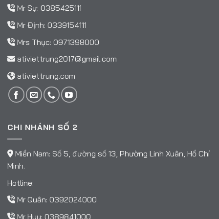
Mr Sự:
0385425111
Mr Định:
0339154111
Mrs Thục:
0971398000
ativiettrung2017@gmail.com
ativiettrung.com
CHI NHÁNH SỐ 2
Miền Nam: Số 5, đường số 13, Phường Linh Xuân, Hồ Chí
Minh.
Hotline:
Mr Quân:
0392024000
Mr Huy:
0389841000