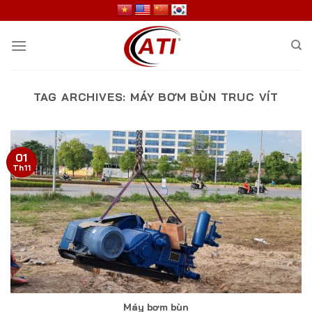
Skip
to
content
TAG ARCHIVES:
MÁY BƠM BÙN TRUC VÍT
01
Th11
Máy bơm bùn