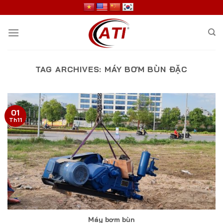
Skip
to
content
TAG ARCHIVES:
MÁY BƠM BÙN ĐẶC
01
Th11
Máy bơm bùn