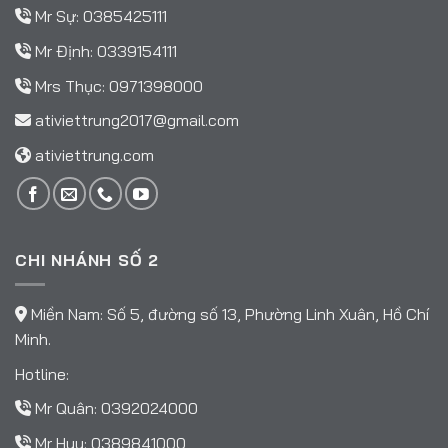
Mr Sự:
0385425111
Mr Định:
0339154111
Mrs Thục:
0971398000
ativiettrung2017@gmail.com
ativiettrung.com
CHI NHÁNH SỐ 2
Miền Nam: Số 5, đường số 13, Phường Linh Xuân, Hồ Chí
Minh.
Hotline:
Mr Quân:
0392024000
Mr Huy:
0389841000