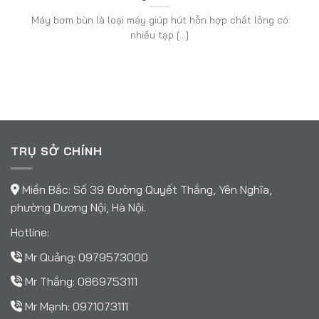
Máy bơm bùn là loại máy giúp hút hỗn hợp chất lỏng có
nhiều tạp [...]
TRỤ SỞ CHÍNH
Miền Bắc: Số 39 Đường Quyết Thắng, Yên Nghĩa,
phường Dương Nội, Hà Nội.
Hotline:
Mr Quảng:
0979573000
Mr Thắng:
0869753111
Mr Mạnh:
0971073111