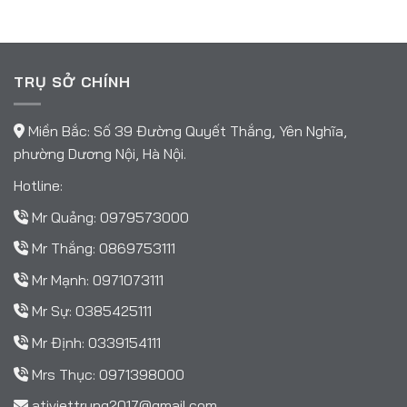
TRỤ SỞ CHÍNH
Miền Bắc: Số 39 Đường Quyết Thắng, Yên Nghĩa,
phường Dương Nội, Hà Nội.
Hotline:
Mr Quảng:
0979573000
Mr Thắng:
0869753111
Mr Mạnh:
0971073111
Mr Sự:
0385425111
Mr Định:
0339154111
Mrs Thục:
0971398000
ativiettrung2017@gmail.com