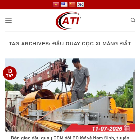
Skip
to
content
TAG ARCHIVES:
ĐẦU QUAY CỌC XI MĂNG ĐẤT
13
Th7
Bàn giao đầu quay CDM đôi 90 kW về Nam Định, tuyến