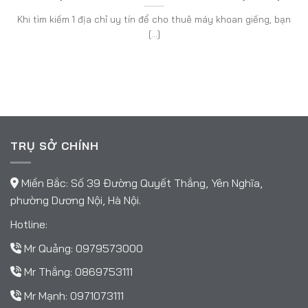
Khi tìm kiếm 1 địa chỉ uy tín để cho thuê máy khoan giếng, bạn
[...]
TRỤ SỞ CHÍNH
Miền Bắc: Số 39 Đường Quyết Thắng, Yên Nghĩa,
phường Dương Nội, Hà Nội.
Hotline:
Mr Quảng:
0979573000
Mr Thắng:
0869753111
Mr Mạnh:
0971073111