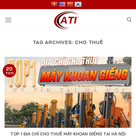
Skip
to
content
TAG ARCHIVES:
CHO THUÊ
20
Th11
TOP 1 ĐỊA CHỈ CHO THUÊ MÁY KHOAN GIẾNG TẠI HÀ NỘI