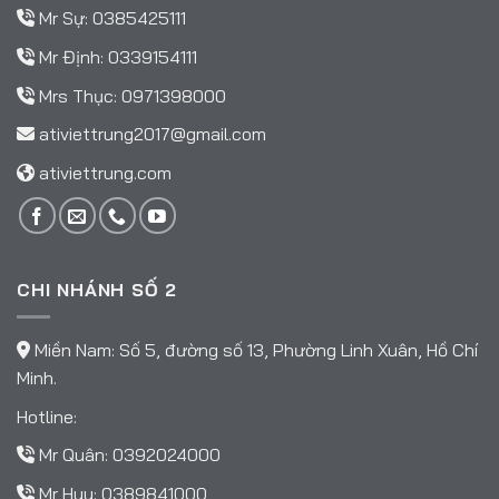
Mr Sự:
0385425111
Mr Định:
0339154111
Mrs Thục:
0971398000
ativiettrung2017@gmail.com
ativiettrung.com
CHI NHÁNH SỐ 2
Miền Nam: Số 5, đường số 13, Phường Linh Xuân, Hồ Chí
Minh.
Hotline:
Mr Quân:
0392024000
Mr Huy:
0389841000