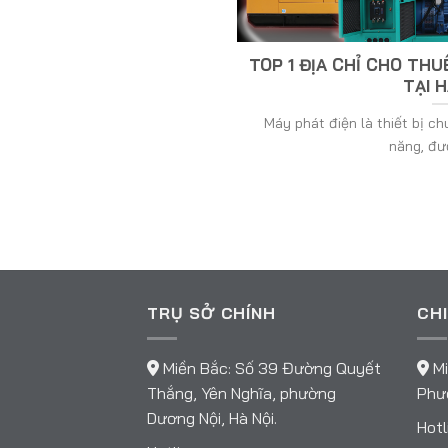
TOP 1 ĐỊA CHỈ CHO THU
TẠI H
Máy phát điện là thiết bị c
năng, đượ
TRỤ SỞ CHÍNH
CHI
Miền Bắc: Số 39 Đường Quyết
Mi
Thắng, Yên Nghĩa, phường
Phườ
Dương Nội, Hà Nội.
Hotl