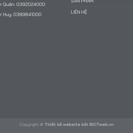
SẢN PHẨM
r Quân:
0392024000
LIÊN HỆ
r Huy:
0389841000
Copyright ©
Thiết kế website
bởi
BICTweb.vn