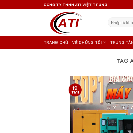
Skip
CÔNG TY TNHH ATI VIỆT TRUNG
to
content
Tìm
kiếm:
TRANG CHỦ
VỀ CHÚNG TÔI
TRUNG TÂ
TAG 
19
Th11