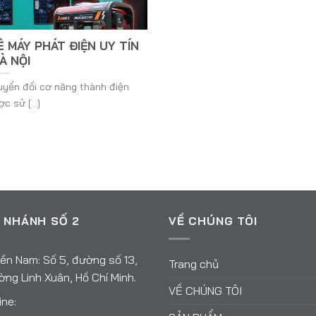
Ê MÁY PHÁT ĐIỆN UY TÍN
À NỘI
huyển đổi cơ năng thành điện
c sử [...]
 NHÁNH SỐ 2
VỀ CHÚNG TÔI
ền Nam: Số 5, đường số 13,
Trang chủ
ng Linh Xuân, Hồ Chí Minh.
VỀ CHÚNG TÔI
ine: