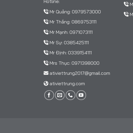
Hotline:
M
Mr Quảng:
0979573000
M
Mr Thắng:
0869753111
Mr Mạnh:
0971073111
Mr Sự:
0385425111
Mr Định:
0339154111
Mrs Thục:
0971398000
ativiettrung2017@gmail.com
ativiettrung.com