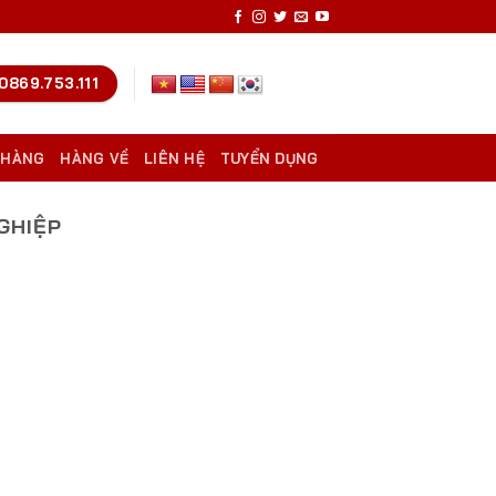
0869.753.111
 HÀNG
HÀNG VỀ
LIÊN HỆ
TUYỂN DỤNG
GHIỆP