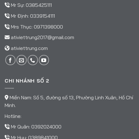
Mr Sự:
0385425111
Mr Định:
0339154111
Mrs Thục:
0971398000
ativiettrung2017@gmail.com
ativiettrung.com
CHI NHÁNH SỐ 2
Miền Nam: Số 5, đường số 13, Phường Linh Xuân, Hồ Chí
Minh.
Hotline:
Mr Quân:
0392024000
Mr Huy:
0389841000