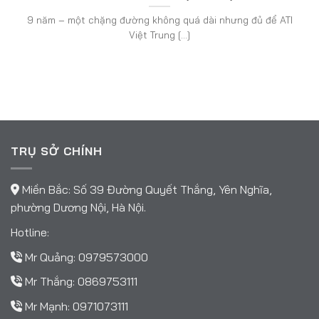
9 năm – một chặng đường không quá dài nhưng đủ để ATI
Việt Trung [...]
TRỤ SỞ CHÍNH
Miền Bắc: Số 39 Đường Quyết Thắng, Yên Nghĩa,
phường Dương Nội, Hà Nội.
Hotline:
Mr Quảng:
0979573000
Mr Thắng:
0869753111
Mr Mạnh:
0971073111